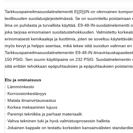
Tarkkuuspaineilmasuodatinelementti E{{0}}IN on olennainen kompon
teollisuuden suodatusjärjestelmässä. Se on suunniteltu poistamaan
ilma on puhdasta ja turvallista käyttää. E9-48-IN-suodatinelementti o
joka tarjoaa erinomaisen suodatustehokkuuden. Valmistettu korkealaa
erinomaisesti kemikaaleja ja liuottimia, joten se soveltuu käytettäväk
myös kevyt ja helppo asentaa, mikä tekee siitä suositun valinnan eri t
Tarkkuuspaineilmasuodatinelementin E9-48-IN ilmavirtauskapasit
150 PSIG. Sen suurin käyttöpaine on 232 PSIG. Suodatinelementin 
siitä erittäin tehokkaan epäpuhtauksien ja epäpuhtauksien poistami
Etu ja ominaisuus
· Lämmönkesto
· Korroosionkestävyys
· Matala ilmanvirtausvastus
· Korkea mekaaninen lujuus
· Parempi tekniikka ja parhaat materiaalit.
· Vahva tekninen tuki ja hyvä valmistusprosessin hallinta
· Jokainen kappale on testattu korkeiden kansainvälisten standardie