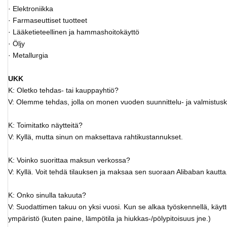
· Elektroniikka
· Farmaseuttiset tuotteet
· Lääketieteellinen ja hammashoitokäyttö
· Öljy
· Metallurgia
UKK
K: Oletko tehdas- tai kauppayhtiö?
V: Olemme tehdas, jolla on monen vuoden suunnittelu- ja valmistu
K: Toimitatko näytteitä?
V: Kyllä, mutta sinun on maksettava rahtikustannukset.
K: Voinko suorittaa maksun verkossa?
V: Kyllä. Voit tehdä tilauksen ja maksaa sen suoraan Alibaban kautta
K: Onko sinulla takuuta?
V: Suodattimen takuu on yksi vuosi. Kun se alkaa työskennellä, käytt
ympäristö (kuten paine, lämpötila ja hiukkas-/pölypitoisuus jne.)