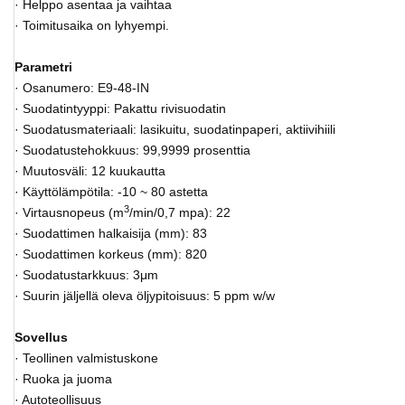
· Helppo asentaa ja vaihtaa
· Toimitusaika on lyhyempi.
Parametri
· Osanumero: E9-48-IN
· Suodatintyyppi: Pakattu rivisuodatin
· Suodatusmateriaali: lasikuitu, suodatinpaperi, aktiivihiili
· Suodatustehokkuus: 99,9999 prosenttia
· Muutosväli: 12 kuukautta
· Käyttölämpötila: -10 ~ 80 astetta
3
· Virtausnopeus (m
/min/0,7 mpa): 22
· Suodattimen halkaisija (mm): 83
· Suodattimen korkeus (mm): 820
· Suodatustarkkuus: 3μm
· Suurin jäljellä oleva öljypitoisuus: 5 ppm w/w
Sovellus
· Teollinen valmistuskone
· Ruoka ja juoma
· Autoteollisuus