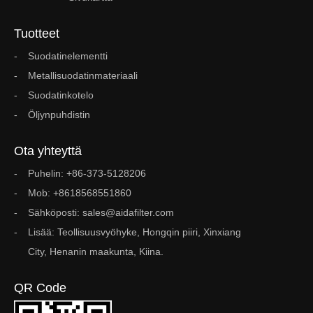
Tuotteet
Suodatinelementti
Metallisuodatinmateriaali
Suodatinkotelo
Öljynpuhdistin
Ota yhteyttä
Puhelin: +86-373-5128206
Mob: +8618568551860
Sähköposti: sales@aidafilter.com
Lisää: Teollisuusvyöhyke, Hongqin piiri, Xinxiang
City, Henanin maakunta, Kiina.
QR Code