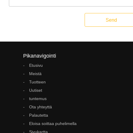
Send
Pikanavigointi
Etusivu
Meistä
Tuotteen
Uutiset
tuntemus
Ota yhteyttä
Palautetta
Eloisa soittaa puhelimella
Sivukartta